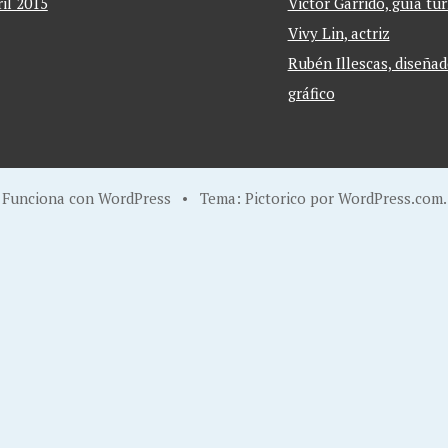
ril 2015
Victor Garrido, guía tur
Vivy Lin, actriz
Rubén Illescas, diseñad
gráfico
Funciona con WordPress
•
Tema: Pictorico por
WordPress.com
.