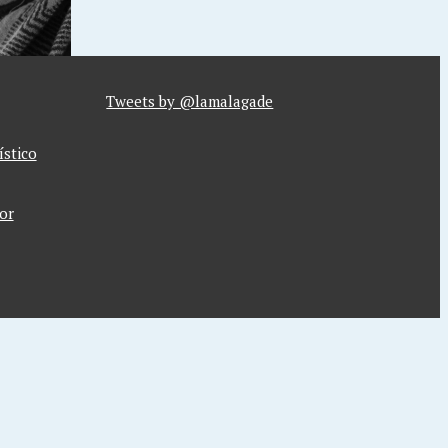
Tweets by @lamalagade
ístico
or